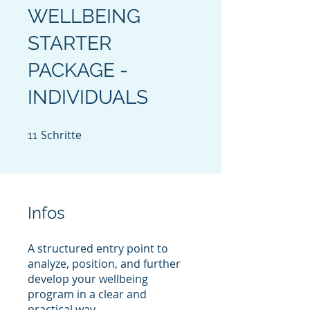
WELLBEING
STARTER
PACKAGE -
INDIVIDUALS
Schritte
11 Schritte
11
Infos
A structured entry point to
analyze, position, and further
develop your wellbeing
program in a clear and
practical way.