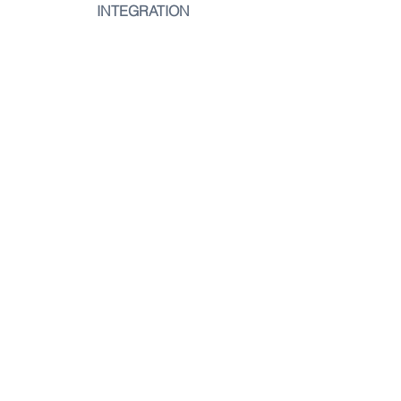
INTEGRATION
rebalance@ralf-eisenbarth.com
www.rebalance-muenchen.com
Bleibe informiert - 
abonniere unseren 
Newsletter 
E-Mail-Adresse
*
Beitreten
Ich möchte in die Mailingliste 
aufgenommen werden
*