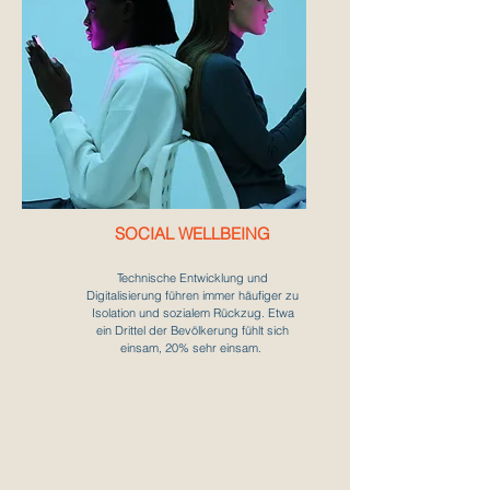
SOCIAL
WELLBEING
Technische Entwicklung und
Digitalisierung führen immer häufiger zu
Isolation und sozialem Rückzug. Etwa
ein Dritt
el der Bevölkerung fühlt sich
einsam, 20% sehr einsam.