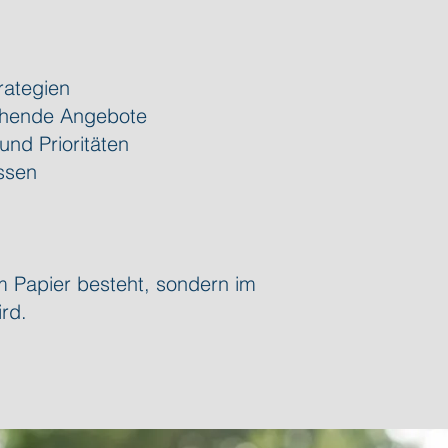
rategien
tehende Angebote
nd Prioritäten
ssen
em Papier besteht, sondern im
rd.