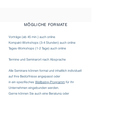
MÖGLICHE FORMATE
Vorträge (ab 45 min.) auch online
Kompakt-Workshops (3-4 Stunden) auch online
Tages-Workshops (1-2 Tage) auch online
Termine und Se
minarort nach Absprache
Alle Seminare können formal und inhaltlich individuell
auf Ihre Bedürfnisse angepasst oder
in ein spezifisches
Wellbeing-Programm
für Ihr
Unternehmen eingebunden werden.
Gerne können Sie auch eine Beratung oder
Coaching für Projekte oder eine längerfristige
Begleitung buchen.