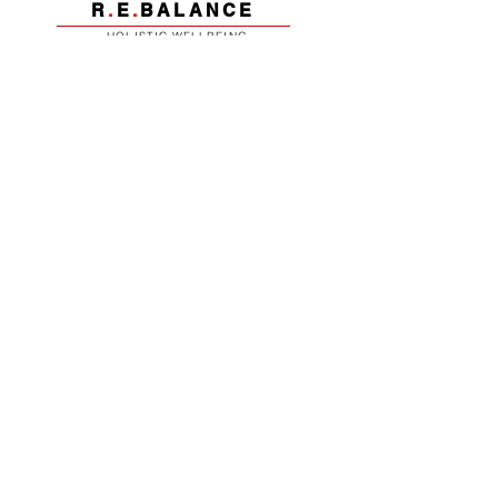
R
.
E
.
BALANCE
HOLISTIC WELLBEING
COMPANY
STRATEGY
EXPERIENCES
INTEGRATION
rebalance@ralf-eisenbarth.com
www.rebalance-muenchen.com
Bleibe informiert - 
abonniere unseren 
Newsletter 
E-Mail-Adresse
*