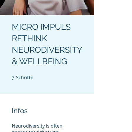
MICRO IMPULS
RETHINK
NEURODIVERSITY
& WELLBEING
Schritte
7 Schritte
7
Infos
Neurodiversity is often