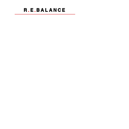
R
.
E
.
BALANCE
HOLISTIC WELLBEING
COMPANY
STRATEGY
EXPERIENCES
INTEGRATION
rebalance@ralf-eisenbarth.com
www.rebalance-muenchen.com
Bleibe informiert - 
abonniere unseren 
Newsletter 
E-Mail-Adresse
*