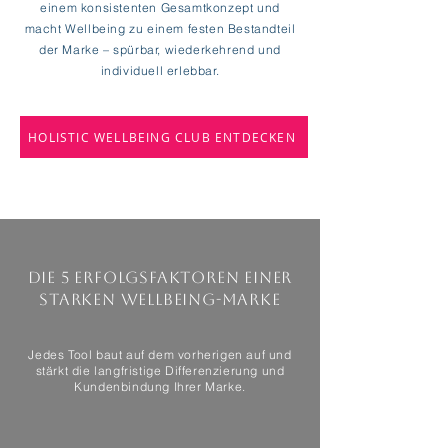
einem konsistenten Gesamtkonzept und
macht Wellbeing zu einem festen Bestandteil
der Marke – spürbar, wiederkehrend und
individuell erlebbar.
HOLISTIC WELLBEING CLUB ENTDECKEN
Die 5 Erfolgsfaktoren einer
starken Wellbeing-Marke
Jedes Tool baut auf dem vorherigen auf und
stärkt die langfristige Differenzierung und
Kundenbindung Ihrer Marke.