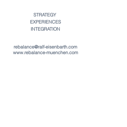
STRATEGY
EXPERIENCES
INTEGRATION
rebalance@ralf-eisenbarth.com
www.rebalance-muenchen.com
Bleibe informiert - 
abonniere unseren 
Newsletter 
E-Mail-Adresse
*
Beitreten