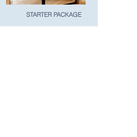
STARTER PACKAGE
Mit dem Starter-Package
haben Sie die Möglichkeit,
sich einen ersten Überblick
zu verschaffen, wie Sie
individualisierte Wellbeing
Programme Schritt für
Schritt für Ihr Unternehmen
strategisch einordnen,
planen und in die Tat
umsetzen und damit Ihren
Erfolg für die Zukunft
sichern.
mehr erfahren