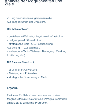
Analyse der Möglichkeiten und
Ziele
Zu Beginn erfassen wir gemeinsam die
Ausgangssituation des Anbieters.
Der Anbieter liefert:
​-
bestehende Wellbeing-Angebote & Infrastruktur
- Zielgruppen & Gästestruktur
- strategische Ziele (z. B. Positionierung,
Auslastung, Zusatzumsatz)
- vorhandene Tools (Wellness, Bewegung, Outdoor,
Ernährung etc.)
R.E.Balance übernimmt:
​-
strukturierte Auswertung
- Ableitung von Potenzialen
​-
strategische Einordnung im Markt
Ergebnis:
Ein klares Profil des Unternehmens und seiner
Möglichkeiten als Basis für ein stimmiges, realistisch
umsetzbares Wellbeing-Programm.