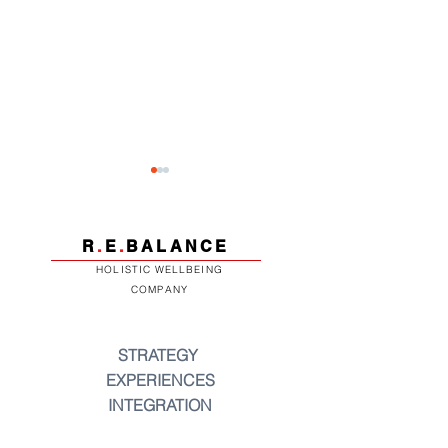
R
.
E
.
BALANCE
HOLISTIC WELLBEING
COMPANY
6
5 Tipps für ein 
Kontemplationsübungen
Selbstbild
STRATEGY
für eine bessere
EXPERIENCES
psychische Gesundheit
INTEGRATION