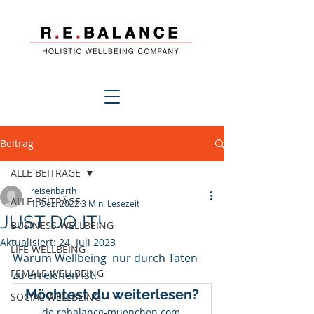
Beitrag
ALLE BEITRÄGE
reisenbarth
ALLE BEITRÄGE
1. Dez. 2022
3 Min. Lesezeit
JUST DO IT!
BUSINESS WELLBEING
Aktualisiert:
24. Juli 2023
LIFE WELLBEING
Warum Wellbeing  nur durch Taten 
FEMALE WELLBEING
zu erreichen ist. 
Möchtest du weiterlesen?
SOCIAL WELLBEING
de.rebalance-muenchen.com 