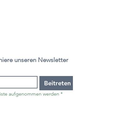
Bleibe informiert - abonniere unseren Newsletter 
Beitreten
gliste aufgenommen werden
*